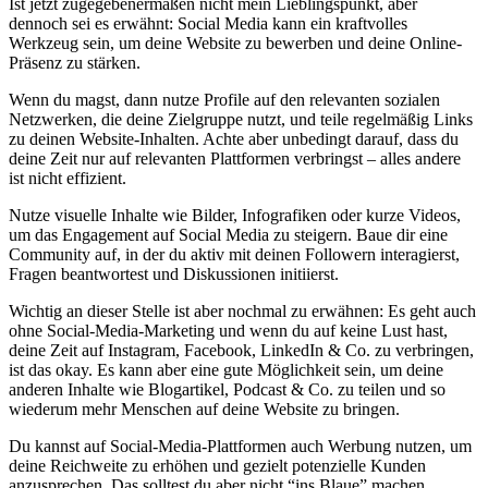
Ist jetzt zugegebenermaßen nicht mein Lieblingspunkt, aber
dennoch sei es erwähnt: Social Media kann ein kraftvolles
Werkzeug sein, um deine Website zu bewerben und deine Online-
Präsenz zu stärken.
Wenn du magst, dann nutze Profile auf den relevanten sozialen
Netzwerken, die deine Zielgruppe nutzt, und teile regelmäßig Links
zu deinen Website-Inhalten. Achte aber unbedingt darauf, dass du
deine Zeit nur auf relevanten Plattformen verbringst – alles andere
ist nicht effizient.
Nutze visuelle Inhalte wie Bilder, Infografiken oder kurze Videos,
um das Engagement auf Social Media zu steigern. Baue dir eine
Community auf, in der du aktiv mit deinen Followern interagierst,
Fragen beantwortest und Diskussionen initiierst.
Wichtig an dieser Stelle ist aber nochmal zu erwähnen: Es geht auch
ohne Social-Media-Marketing und wenn du auf keine Lust hast,
deine Zeit auf Instagram, Facebook, LinkedIn & Co. zu verbringen,
ist das okay. Es kann aber eine gute Möglichkeit sein, um deine
anderen Inhalte wie Blogartikel, Podcast & Co. zu teilen und so
wiederum mehr Menschen auf deine Website zu bringen.
Du kannst auf Social-Media-Plattformen auch Werbung nutzen, um
deine Reichweite zu erhöhen und gezielt potenzielle Kunden
anzusprechen. Das solltest du aber nicht “ins Blaue” machen,