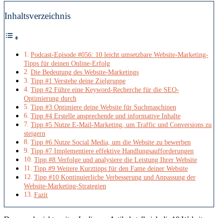
Inhaltsverzeichnis
Podcast-Episode #056: 10 leicht umsetzbare Website-Marketing-
Tipps für deinen Online-Erfolg
Die Bedeutung des Website-Marketings
Tipp #1 Verstehe deine Zielgruppe
Tipp #2 Führe eine Keyword-Recherche für die SEO-
Optimierung durch
Tipp #3 Optimiere deine Website für Suchmaschinen
Tipp #4 Erstelle ansprechende und informative Inhalte
Tipp #5 Nutze E-Mail-Marketing, um Traffic und Conversions zu
steigern
Tipp #6 Nutze Social Media, um die Website zu bewerben
Tipp #7 Implementiere effektive Handlungsaufforderungen
Tipp #8 Verfolge und analysiere die Leistung Ihrer Website
Tipp #9 Weitere Kurztipps für den Fame deiner Website
Tipp #10 Kontinuierliche Verbesserung und Anpassung der
Website-Marketing-Strategien
Fazit