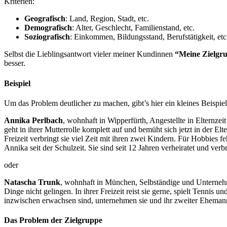
Kriterien:
Geografisch
: Land, Region, Stadt, etc.
Demografisch
: Alter, Geschlecht, Familienstand, etc.
Soziografisch
: Einkommen, Bildungsstand, Berufstätigkeit, et
Selbst die Lieblingsantwort vieler meiner Kundinnen
“Meine Zielgru
besser.
Beispiel
Um das Problem deutlicher zu machen, gibt’s hier ein kleines Beispie
Annika Perlbach
, wohnhaft in Wipperfürth, Angestellte in Elternzei
geht in ihrer Mutterrolle komplett auf und bemüht sich jetzt in der El
Freizeit verbringt sie viel Zeit mit ihren zwei Kindern. Für Hobbies f
Annika seit der Schulzeit. Sie sind seit 12 Jahren verheiratet und verb
oder
Natascha Trunk
, wohnhaft in München, Selbständige und Unternehme
Dinge nicht gelingen. In ihrer Freizeit reist sie gerne, spielt Tennis
inzwischen erwachsen sind, unternehmen sie und ihr zweiter Ehemann
Das Problem der Zielgruppe