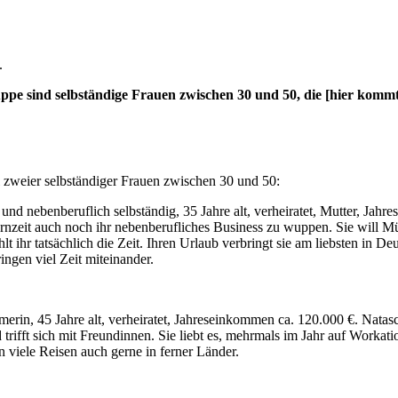
c.
ppe sind selbständige Frauen zwischen 30 und 50, die [hier kommt
l zweier selbständiger Frauen zwischen 30 und 50:
t und nebenberuflich selbständig, 35 Jahre alt, verheiratet, Mutter, Jah
ternzeit auch noch ihr nebenberufliches Business zu wuppen. Sie will Mü
ehlt ihr tatsächlich die Zeit. Ihren Urlaub verbringt sie am liebsten i
ringen viel Zeit miteinander.
rin, 45 Jahre alt, verheiratet, Jahreseinkommen ca. 120.000 €. Natasc
 und trifft sich mit Freundinnen. Sie liebt es, mehrmals im Jahr auf Wor
 viele Reisen auch gerne in ferner Länder.