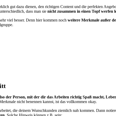
rklich gut dazu dienen, den richtigen Content und die perfekten Angebot
nterschiedlich, dass man sie
nicht zusammen in einen Topf werfen 
 sehr viel besser. Denn hier kommen noch
weitere Merkmale außer der
elgruppe.
itt
o der Person, mit der dir das Arbeiten richtig Spaß macht, Leben 
Merkmale nicht benennen kannst, ist das vollkommen okay.
earbeitet, die deinem Wunschkunden ziemlich nah kommen. Dann notiere
ren
. Solche Hinweis können z.B. sein: