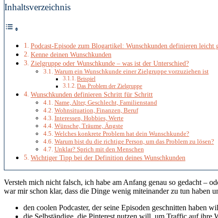
Inhaltsverzeichnis
Podcast-Episode zum Blogartikel: Wunschkunden definieren leicht
Kenne deinen Wunschkunden
Zielgruppe oder Wunschkunde – was ist der Unterschied?
Warum ein Wunschkunde einer Zielgruppe vorzuziehen ist
Beispiel
Das Problem der Zielgruppe
Wunschkunden definieren Schritt für Schritt
Name, Alter, Geschlecht, Familienstand
Wohnsituation, Finanzen, Beruf
Interessen, Hobbies, Werte
Wünsche, Träume, Ängste
Welches konkrete Problem hat dein Wunschkunde?
Warum bist du die richtige Person, um das Problem zu lösen?
Unklar? Sprich mit den Menschen
Wichtiger Tipp bei der Definition deines Wunschkunden
Versteh mich nicht falsch, ich habe am Anfang genau so gedacht – oder
war mir schon klar, dass die Dinge wenig miteinander zu tun haben 
den coolen Podcaster, der seine Episoden geschnitten haben wi
die Selbständige, die Pinterest nutzen will, um Traffic auf ihre