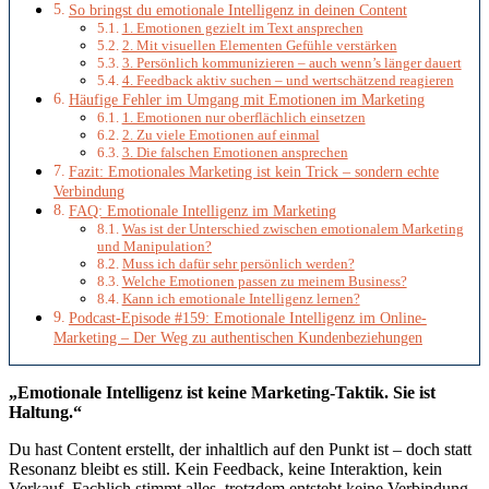
So bringst du emotionale Intelligenz in deinen Content
1. Emotionen gezielt im Text ansprechen
2. Mit visuellen Elementen Gefühle verstärken
3. Persönlich kommunizieren – auch wenn’s länger dauert
4. Feedback aktiv suchen – und wertschätzend reagieren
Häufige Fehler im Umgang mit Emotionen im Marketing
1. Emotionen nur oberflächlich einsetzen
2. Zu viele Emotionen auf einmal
3. Die falschen Emotionen ansprechen
Fazit: Emotionales Marketing ist kein Trick – sondern echte
Verbindung
FAQ: Emotionale Intelligenz im Marketing
Was ist der Unterschied zwischen emotionalem Marketing
und Manipulation?
Muss ich dafür sehr persönlich werden?
Welche Emotionen passen zu meinem Business?
Kann ich emotionale Intelligenz lernen?
Podcast-Episode #159: Emotionale Intelligenz im Online-
Marketing – Der Weg zu authentischen Kundenbeziehungen
„Emotionale Intelligenz ist keine Marketing-Taktik. Sie ist
Haltung.“
Du hast Content erstellt, der inhaltlich auf den Punkt ist – doch statt
Resonanz bleibt es still. Kein Feedback, keine Interaktion, kein
Verkauf. Fachlich stimmt alles, trotzdem entsteht keine Verbindung.