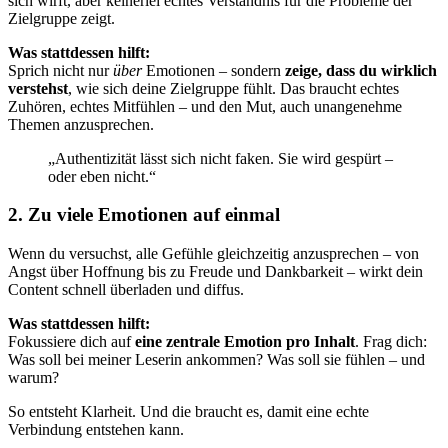
sich wirft, aber keinerlei echtes Verständnis für die Probleme der
Zielgruppe zeigt.
Was stattdessen hilft:
Sprich nicht nur
über
Emotionen – sondern
zeige, dass du wirklich
verstehst
, wie sich deine Zielgruppe fühlt. Das braucht echtes
Zuhören, echtes Mitfühlen – und den Mut, auch unangenehme
Themen anzusprechen.
„Authentizität lässt sich nicht faken. Sie wird gespürt –
oder eben nicht.“
2. Zu viele Emotionen auf einmal
Wenn du versuchst, alle Gefühle gleichzeitig anzusprechen – von
Angst über Hoffnung bis zu Freude und Dankbarkeit – wirkt dein
Content schnell überladen und diffus.
Was stattdessen hilft:
Fokussiere dich auf
eine zentrale Emotion pro Inhalt
. Frag dich:
Was soll bei meiner Leserin ankommen? Was soll sie fühlen – und
warum?
So entsteht Klarheit. Und die braucht es, damit eine echte
Verbindung entstehen kann.