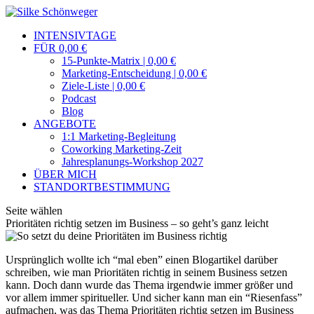
INTENSIVTAGE
FÜR 0,00 €
15-Punkte-Matrix | 0,00 €
Marketing-Entscheidung | 0,00 €
Ziele-Liste | 0,00 €
Podcast
Blog
ANGEBOTE
1:1 Marketing-Begleitung
Coworking Marketing-Zeit
Jahresplanungs-Workshop 2027
ÜBER MICH
STANDORTBESTIMMUNG
Seite wählen
Prioritäten richtig setzen im Business – so geht’s ganz leicht
Ursprünglich wollte ich “mal eben” einen Blogartikel darüber
schreiben, wie man Prioritäten richtig in seinem Business setzen
kann. Doch dann wurde das Thema irgendwie immer größer und
vor allem immer spiritueller. Und sicher kann man ein “Riesenfass”
aufmachen, was das Thema Prioritäten richtig setzen im Business