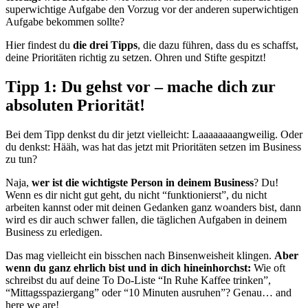
superwichtige Aufgabe den Vorzug vor der anderen superwichtigen
Aufgabe bekommen sollte?
Hier findest du
die drei Tipps
, die dazu führen, dass du es schaffst,
deine Prioritäten richtig zu setzen. Ohren und Stifte gespitzt!
Tipp 1: Du gehst vor – mache dich zur
absoluten Priorität!
Bei dem Tipp denkst du dir jetzt vielleicht: Laaaaaaaangweilig. Oder
du denkst: Hääh, was hat das jetzt mit Prioritäten setzen im Business
zu tun?
Naja,
wer ist die wichtigste Person in deinem Business
? Du!
Wenn es dir nicht gut geht, du nicht “funktionierst”, du nicht
arbeiten kannst oder mit deinen Gedanken ganz woanders bist, dann
wird es dir auch schwer fallen, die täglichen Aufgaben in deinem
Business zu erledigen.
Das mag vielleicht ein bisschen nach Binsenweisheit klingen.
Aber
wenn du ganz ehrlich bist und in dich hineinhorchst:
Wie oft
schreibst du auf deine To Do-Liste “In Ruhe Kaffee trinken”,
“Mittagsspaziergang” oder “10 Minuten ausruhen”? Genau… and
here we are!