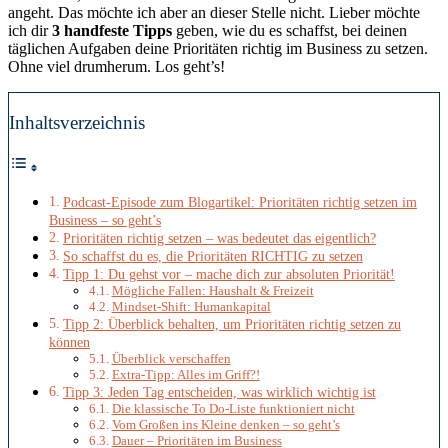
angeht. Das möchte ich aber an dieser Stelle nicht. Lieber möchte
ich dir
3 handfeste Tipps
geben, wie du es schaffst, bei deinen
täglichen Aufgaben deine Prioritäten richtig im Business zu setzen.
Ohne viel drumherum. Los geht’s!
Inhaltsverzeichnis
Podcast-Episode zum Blogartikel: Prioritäten richtig setzen im
Business – so geht’s
Prioritäten richtig setzen – was bedeutet das eigentlich?
So schaffst du es, die Prioritäten RICHTIG zu setzen
Tipp 1: Du gehst vor – mache dich zur absoluten Priorität!
Mögliche Fallen: Haushalt & Freizeit
Mindset-Shift: Humankapital
Tipp 2: Überblick behalten, um Prioritäten richtig setzen zu
können
Überblick verschaffen
Extra-Tipp: Alles im Griff?!
Tipp 3: Jeden Tag entscheiden, was wirklich wichtig ist
Die klassische To Do-Liste funktioniert nicht
Vom Großen ins Kleine denken – so geht’s
Dauer – Prioritäten im Business