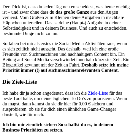
Der Trick ist, dass du jeden Tag neu entscheidest, was heute wichtig
ist – und zwar ohne dass du
das große Ganze
aus den Augen
verlierst. Vom Großen zum Kleinen deine Aufgaben in machbare
Häppchen unterteilen. Das ist deine (Haupt-) Aufgabe in deiner
Selbständigkeit und in deinem Business. Und auch zu entscheiden,
bestimmte Dinge nicht zu tun.
So fallen bei mir als erstes die Social Media Aktivitäten raus, wenn
es sich zeitlich nicht ausgeht. Das deshalb, weil ich eine große
Freundin von Suchmaschinen und nachhaltigem Content bin. Ein
Beitrag auf Social Media verschwindet innerhalb kürzester Zeit. Ein
Blogartikel gewinnt mit der Zeit an Fahrt.
Deshalb setze ich meine
Priorität immer (!) auf suchmaschinenrelevanten Content.
Die Ziele-Liste
Ich habe dir ja schon angedeutet, dass ich die
Ziele-Liste
für das
beste Tool halte, um deine täglichen To Do’s zu priorisieren. Wenn
du magst, dann kannst du sie dir hier für 0,00 € sichern und
ausprobieren, ob sie für dich einen ähnlichen Game-Changer
darstellt, wie für mich.
Ich bin mir ziemlich sicher: So schaffst du es, in deinem
Business Prioritäten zu setzen.