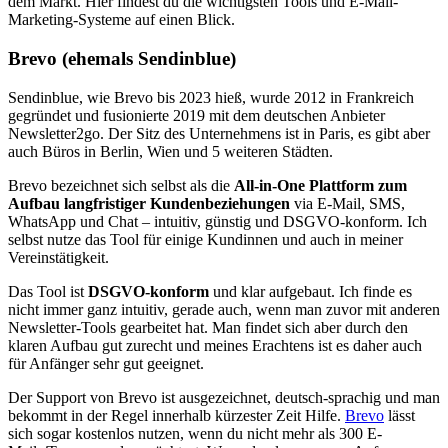
dem Markt. Hier findest du die wichtigsten Tools und E-Mail-
Marketing-Systeme auf einen Blick.
Brevo (ehemals Sendinblue)
Sendinblue, wie Brevo bis 2023 hieß, wurde 2012 in Frankreich
gegründet und fusionierte 2019 mit dem deutschen Anbieter
Newsletter2go. Der Sitz des Unternehmens ist in Paris, es gibt aber
auch Büros in Berlin, Wien und 5 weiteren Städten.
Brevo bezeichnet sich selbst als die
All-in-One Plattform zum
Aufbau langfristiger Kundenbeziehungen
via E-Mail, SMS,
WhatsApp und Chat – intuitiv, günstig und DSGVO-konform. Ich
selbst nutze das Tool für einige Kundinnen und auch in meiner
Vereinstätigkeit.
Das Tool ist
DSGVO-konform
und klar aufgebaut. Ich finde es
nicht immer ganz intuitiv, gerade auch, wenn man zuvor mit anderen
Newsletter-Tools gearbeitet hat. Man findet sich aber durch den
klaren Aufbau gut zurecht und meines Erachtens ist es daher auch
für Anfänger sehr gut geeignet.
Der Support von Brevo ist ausgezeichnet, deutsch-sprachig und man
bekommt in der Regel innerhalb kürzester Zeit Hilfe.
Brevo
lässt
sich sogar kostenlos nutzen, wenn du nicht mehr als 300 E-