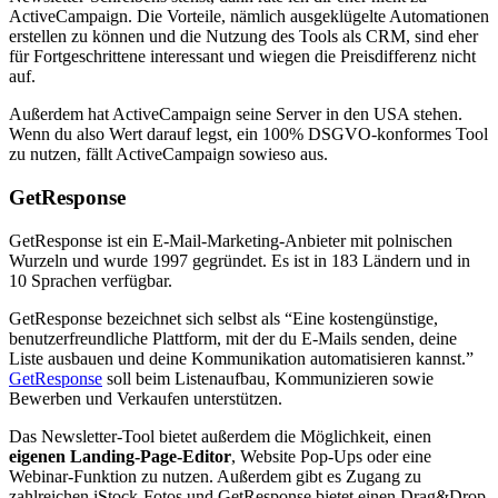
ActiveCampaign. Die Vorteile, nämlich ausgeklügelte Automationen
erstellen zu können und die Nutzung des Tools als CRM, sind eher
für Fortgeschrittene interessant und wiegen die Preisdifferenz nicht
auf.
Außerdem hat ActiveCampaign seine Server in den USA stehen.
Wenn du also Wert darauf legst, ein 100% DSGVO-konformes Tool
zu nutzen, fällt ActiveCampaign sowieso aus.
GetResponse
GetResponse ist ein E-Mail-Marketing-Anbieter mit polnischen
Wurzeln und wurde 1997 gegründet. Es ist in 183 Ländern und in
10 Sprachen verfügbar.
GetResponse bezeichnet sich selbst als “Eine kostengünstige,
benutzerfreundliche Plattform, mit der du E-Mails senden, deine
Liste ausbauen und deine Kommunikation automatisieren kannst.”
GetResponse
soll beim Listenaufbau, Kommunizieren sowie
Bewerben und Verkaufen unterstützen.
Das Newsletter-Tool bietet außerdem die Möglichkeit, einen
eigenen Landing-Page-Editor
, Website Pop-Ups oder eine
Webinar-Funktion zu nutzen. Außerdem gibt es Zugang zu
zahlreichen iStock-Fotos und GetResponse bietet einen Drag&Drop