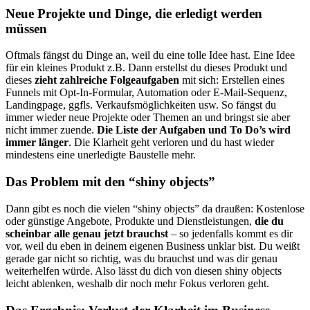
Neue Projekte und Dinge, die erledigt werden
müssen
Oftmals fängst du Dinge an, weil du eine tolle Idee hast. Eine Idee
für ein kleines Produkt z.B. Dann erstellst du dieses Produkt und
dieses
zieht zahlreiche Folgeaufgaben
mit sich: Erstellen eines
Funnels mit Opt-In-Formular, Automation oder E-Mail-Sequenz,
Landingpage, ggfls. Verkaufsmöglichkeiten usw. So fängst du
immer wieder neue Projekte oder Themen an und bringst sie aber
nicht immer zuende.
Die Liste der Aufgaben und To Do’s wird
immer länger
. Die Klarheit geht verloren und du hast wieder
mindestens eine unerledigte Baustelle mehr.
Das Problem mit den “shiny objects”
Dann gibt es noch die vielen “shiny objects” da draußen: Kostenlose
oder günstige Angebote, Produkte und Dienstleistungen,
die du
scheinbar alle genau jetzt brauchst
– so jedenfalls kommt es dir
vor, weil du eben in deinem eigenen Business unklar bist. Du weißt
gerade gar nicht so richtig, was du brauchst und was dir genau
weiterhelfen würde. Also lässt du dich von diesen shiny objects
leicht ablenken, weshalb dir noch mehr Fokus verloren geht.